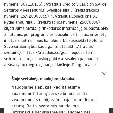
numeris: 307116156), „Atradius Crédito y Caución S.A. de
Seguros y Reaseguros“ Švedijos filialui (registracijos
numeris: ESA 28008795) ir „Atradius Collections B.V.“
Nyderlandų filialui (registracijos numeris: 25876830)
siųsti Jums aktualią rinkodaros informaciją el. paštu, SMS
žinutėmis, per programėles, socialinius tinklus, internetą
ir kitus skaitmeninius kanalus arba susisiekti telefonu.
Savo sutikimą bet kada galite atšaukti „Atradius“
svetainėje: https://atradius.se/gdpr-request-form-
se.html , o naujienlaiškių galite atsisakyti paspaudę
atsisakymo mygtuką naujienlaiškyje. Daugiau apie
„Atradius“ privatumo politiką skaitykite čia:
https://atradius.se/privacy-statement.html
Šioje svetainėje naudojami slapukai
Naudojame slapukus, kad galėtume
suasmeninti turinį bei skelbimus, teikti
visuomeninės medijos funkcijas ir analizuoti
srautą. Be to, svetainės naudojimo
informaciją bendriname su visuomeninės