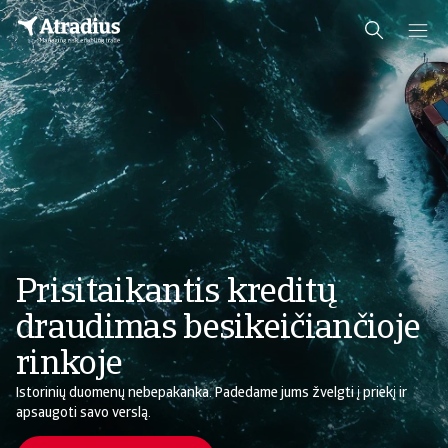
Prisitaikantis kreditų
draudimas besikeičiančioje
rinkoje
Istorinių duomenų nebepakanka. Padedame jums žvelgti į priekį ir
apsaugoti savo verslą.