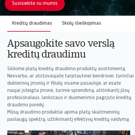
Susisiekite su mumis
Kreditų draudimas
Skolų išieškojimas
Apsaugokite savo verslą
kreditų draudimu
Siūlome platų kreditų draudimo produktų asortimentą.
Nesvarbu, ar atstovaujate tarptautinei bendrovei, turinčiai
dukterinių įmonių ir filialų visame pasaulyje, ar esate
naujai įsteigta įmonė, turime sprendimą, atitinkantį jūsų
profesionalaus, lankstaus ir duomenimis pagrįsto kreditų
draudimo poreikį.
Mūsų draudimo produktai apima platų skaitmeninių
paslaugų spektrą, užtikrinantį efektyvų kreditų valdymą.