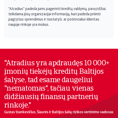
"Atradius" padeda jums pagerinti kreditų valdymą, pavyzdžiui,
teikdama jūsų organizacijai informaciją, kuri padeda priimti
pagrįstus sprendimus ir nustatyti, ar potencialus klientas
naujoje rinkoje yra mokus.
"Atradius yra apdraudęs 10 000+
įmonių tiekėjų kreditų Baltijos
šalyse, tad esame daugeliui
"nematomas", tačiau vienas
didžiausių finansų partnerių
rinkoje."
Gustas Stankevičius, Šiaurės ir Baltijos šalių rizikos vertinimo vadovas